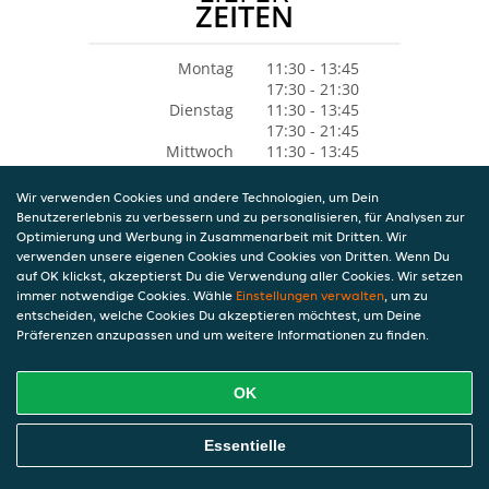
ZEITEN
Montag
11:30 - 13:45
17:30 - 21:30
Dienstag
11:30 - 13:45
17:30 - 21:45
Mittwoch
11:30 - 13:45
17:30 - 21:45
Donnerstag
11:30 - 13:45
Wir verwenden Cookies und andere Technologien, um Dein
17:30 - 21:45
Benutzererlebnis zu verbessern und zu personalisieren, für Analysen zur
Freitag
11:30 - 13:45
Optimierung und Werbung in Zusammenarbeit mit Dritten. Wir
17:30 - 21:45
verwenden unsere eigenen Cookies und Cookies von Dritten. Wenn Du
Samstag
12:00 - 21:45
auf OK klickst, akzeptierst Du die Verwendung aller Cookies. Wir setzen
Sonntag
17:30 - 21:00
immer notwendige Cookies. Wähle
Einstellungen verwalten
, um zu
entscheiden, welche Cookies Du akzeptieren möchtest, um Deine
Präferenzen anzupassen und um weitere Informationen zu finden.
OK
Essentielle